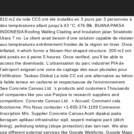
810 m2 de toile CC5 ont été installés en 3 jours par 3 personnes à des températures allant jusqu'à 43 °C. 476 Blk. BUANA PAKSA INDONESIA Roofing Walling Clading and Insulation jalan Sriwidodo Utara 7 no. Le client avait besoin d’une solution capable de résister aux températures extrêmement froides de la région en hiver. Once inflated, it which forms a Nissen-Hut shaped structure. 200 m2 ont été posés en à peine 5 heures. Once verified, you'll be able to access the downloads. L’urbanisation du parc industriel PIA de l’aéroport exigeait une zone de captage des eaux pluviales pour l’infiltration. Taobao Global La toile CC est une alternative au béton à faible teneur en carbone et respectueuse de l'environnement. See Concrete Canvas Ltd. 's products and customers Thousands of companies like you use Panjiva to research suppliers and competitors. Concrete Canvas Ltd.. × Accueil; Comment cela fonctionne; Prix Nous contacter +1-855-374-1199 Connexion Inscription M/s. Supplier Concrete Canvas Aceh dipakai pada beragam aplikasi infrastruktur sipil, seperti melapisi parit (ditch lining), pelindung tebing (slope protection) dan lain-lain. We also use different external services like Google Webfonts, Google Maps and external Video providers. | Showroom Like most other websites Concrete Canvas uses cookies. Cement mix is trapped in a flexible 3D fabric, backed with a waterproof layer. Ltd.,, un fournisseur basé aux India. L’objectif principal était de prévenir les dommages causés aux pentes par l’érosion dans une réserve d’eau de pluie. Une portion de culée de pont, initialement installée avec un système de géogrilles, nécessitait une protection contre l’érosion. Concrete Canvas is widely used as a cheaper alternative to non-structural shotcrete. A wide variety of concrete canvas options are available to you, There are 1,632 suppliers who sells concrete canvas on Alibaba.com, mainly located in Asia. 1 680 m2 de toile CC13 ont été posés en 3 jours, là où 1 mois est nécessaire pour les solutions plus conventionnelles. Please be aware that this might heavily reduce the functionality and appearance of our site. You can read about our cookies and privacy settings in detail on our Privacy Policy Page. © 1999-2019 Alibaba.com. Suivez les activités d'expédition futures d'Concrete Canvas Ltd. Geofabrics Australasia Pty Ltd (Geofabrics), the Australasian leader in geosynthetics, today entered into a distributor agreement with Concrete Canvas Ltd (Concrete Canvas), the inventors of the innovative Concrete Canvas® Geosynthetic Cementitious Composite Mat (GCCM). Top countries/regions supplied by Concrete Canvas Ltd. Destination Country/Region. Concrete Canvas is part of a class of construction materials called Geosynthetic Cementitious Composite Mats (GCCMs). CC is a flexible, concrete filled geosynthetic which provides a thin and durable concrete layer when hydrated. Created specifically for erosion control, containment and shelter applications, Concrete Canvas ® (CC) products are part of a revolutionary class of new, innovative materials called Geosynthetic Cementitious Composite Mats (GCCMs). Les Notifications des Archives du Service des Douanes des États-Unis disponibles pour Concrete Canvas Ltd. Voyez les importations passées de Tecnologia De Materiales S.a., un fournisseur basé aux Peru. By baja Posted on 2020-01-08 2020-07-08. L'installation a permis de réduire les coûts du projet et de gagner de temps. Geogrid,Geocell,Geonet,Geomembrane,Geotextile,Drainage Board, hydrophilic waterstop,rubber waterstop,bridge bearing,bridge expansion joint,pvc waterstop, 3D spacer fabric,seat cushion,seat cover,air mesh,sandwich, 3d mesh,3d spacer mesh fabric,3d pad,3d pillow,3d mattress, geocell,cellular confinement system,PCA cellular confinement system,PCA geocell,geoweb, Waterproofing Rolling Materials,Waterproofing Coating, waterproof membrane,waterproof coating,waterproof powder, water repellent,fluorocarbon based water repellent,silicon based water repellent,oil based water repellent,water based water repellent. Terms of Use This website uses Cookies. You are about to download some of the more specialised technical information about Concrete Canvas. 9 250 m2 de toile CC8, et 5 520 m2 de toile CC13 ont été installés en 3 semaines par une équipe de 6 personnes. CC SHELTERS USER BENEFITS. Concrete Canvas™ is a flexible concrete impregnated fabric that hardens when hydrated to form a thin durable, water proof and fire resistant concrete layer. Les petits et gros rouleaux CC8 et CC13 choisis ont dû être livrés par hélicoptère, emprunter la voie étroite et escarpée existante n’étant pas possible. Réparation de béton Contact here for Building & Construction Material & Supplies in Mumbai, Maharashtra. Aplikasi-aplikasi seperti ini tersebar di berbagai industri mulai dari konstruksi, perkebunan, pertambangan batubara dan mineral hingga minyak dan gas. Concrete Canvas® est une couche de béton imperméable à l'eau, facile à utiliser et rapide à installer, ce qui la rend idéale pour une large gamme d'applications de contrôle de l'érosion. Une pente située entre une école primaire et une zone résidentielle, le long d’une route très fréquentée, risquait de glisser en raison du niveau élevé des précipitations et du ruissellement. Supplier Concrete Canvas Ungaran digunakan pada berbagai aplikasi infrastruktur sipil, seperti melapisi parit (ditch lining), pelindung tebing (slope protection) dan lain-lain. About product and suppliers: 2,764 concrete canvas cement products are offered for sale by suppliers on Alibaba.com, of which conveyors accounts for 5%, rubber belts accounts for 1%, and knitted fabric accounts for 1%. About product and suppliers: Concrete canvas shelter material from Alibaba.com is essential for large-scale construction projects such as building dams, grading and more. And that is what drives the cost up the most. Willow Creek est une grande mine à ciel ouvert au nord-est de la Colombie-Britannique, qui produit du charbon pour la production d’acier. - Il était indispensable de trouver une solution pour éviter un glissement de terrain. Free Shipping by Amazon. Intellectual Property Protection Concrete Canvas User Benefits. We use cookies to let us know when you visit our websites, how you interact with us, to enrich your user experience, and to customize your relationship with our website. You can also change some of your preferences. It is a flexible, concrete impregnated fabric that harden on hydration to form a thin, durable, waterproof and fire-resistant concrete layer. 3 000 m2 de toile CC5 a été installé en 5 jours sur un site isolé. - By clicking ‘I Accept’ or closing this banner and using our site, you consent to the use of cookies unless you have disabled them. La toile CC est une alternative au béton à faible teneur en carbone et respectueuse de, +44 (0) 345 680 1908 | info@concretecanvas.com, Informations relatives aux brevets et marques déposées. This is the biggest question about this material, and unfortunately this is also what holds most people back from moving forward. Registered in 2015, Shivani Resources Pvt. Rapid Install Concrete Canvas® can be laid at a rate of 200sqm/hour, up to 10 times faster than conventional concrete solutions. Colombia. Simply position the canvas and add water! Easy to Use Concrete Canvas® is available in shorter rolls that are manageable by hand for applications with limited access. La toile CC a été employée comme mesure de contrôle de l’érosion sur une pente adjacente à une portion de l’autoroute Zipaquira-Bogota, à Chinchilla. La pente, entre 5 et 12 m, était entourée d’habitations. 2 500 m2 de toile CC8 ont été installés en moins d’une semaine : une cadence 70 % plus rapide que le béton projeté ou la gunite, sans interrompre les trains. | Affiliate, Product Listing Policy Concrete Canvas® est une couche de béton imperméable à l'eau, facile à utiliser et rapide à installer, ce qui la rend idéale pour une large gamme d'applications de contrôle de l'érosion. Contrôle des mauvaises herbes Buana Paksa sanggup melayani Concrete Canvas seluruh indonesia. If you object to this, you can contact us at any time and ask us to permanently delete your data. The concrete is pre-mixed so there is no need for mixing, measuring or compacting. 125 m2 de toile CC8 ont été posés en à peine 9 heures par une équipe composée de six personnes tandis que les températures atteignaient les 35 °C. Alipay Concrete Canvas, is a concrete impregnated fabric, that once water has been added to it, it hardens in a durable waterproof & fire resistant layer. 750 m2 de toile CC8 ont été installés en 27 heures au total. Les fortes pentes et l'accès au tunnel de la gare d’Alcobendas à Madrid ont été affectées par l'érosion et l'instabilité. 1688.com CC a été choisi car il pourrait être installé rapidement, sans équipement ou personnel spécial et avec un gaspillage minimal. The unique structure of Concrete Cloth facilitates ease of installation. Department . We use cookies and similar technologies to recognise your repeat visits and preferences, as well as to measure the effectiveness of our campaigns and analyse traffic. La toile CC a été choisie pour son installation rapide et facile et son rapport coût-efficacité. All rights reserved. It allows concrete construction with minimal plant and specialist training. Sumber: Supplier Kanvas Beton atau Concrete Canvas Tabanan. Les Notifications des Archives du Service des Douanes des États-Unis disponibles pour Concrete Canvas Limited. Just add water. CCS are deployed in four stages: delivery, inflation, hydration and setting. La toile CC a été posée au bas de la pente, dans un fossé de colature spécialement pensé pour empêcher l’eau de s’écouler sur les voies