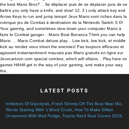
LATEST POSTS
Inhibitors Of Glycolysis
,
Fresh Shrimp Off The Boat Near Me
,
Words Starting With 's Word Crush
,
How To Make Glitter
Ornaments With Mod Podge
,
Toyota Rav4 Seat Covers 2019
,